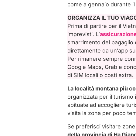
come a gennaio durante il 
Trekking a Hoang Su Ph
ORGANIZZA IL TUO VIAG
Prima di partire per il Vi
imprevisti. L’
assicurazion
smarrimento del bagaglio e
direttamente da un’app sul
Per rimanere sempre connes
Google Maps, Grab e condi
di SIM locali o costi extra.
La località montana più con
organizzata per il turismo 
abituate ad accogliere turi
visita la zona per poco te
Se preferisci visitare zon
della provincia di Ha Gian