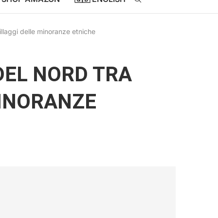
illaggi delle minoranze etniche
DEL NORD TRA
MINORANZE