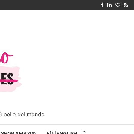
iù belle del mondo
SHOP AMAZON
🇬🇧 ENGLISH