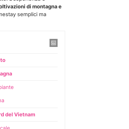
oltivazioni di montagna e
homestay semplici ma
nto
tagna
piante
na
ord del Vietnam
ocale