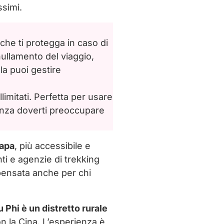
ssimi.
vale la pena vivere
che ti protegga in caso di
llamento del viaggio,
la puoi gestire
llimitati. Perfetta per usare
enza doverti preoccupare
Sapa
, più accessibile e
nti e agenzie di trekking
è pensata anche per chi
 Phi è un distretto rurale
on la Cina. L’esperienza è