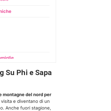
tniche
amiglie
oranze etniche
ng Su Phi e Sapa
le montagne del nord per
visita e diventano di un
rpe adatte
so. Anche fuori stagione,