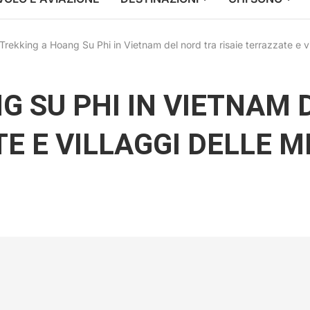
Trekking a Hoang Su Phi in Vietnam del nord tra risaie terrazzate e v
G SU PHI IN VIETNAM 
TE E VILLAGGI DELLE 