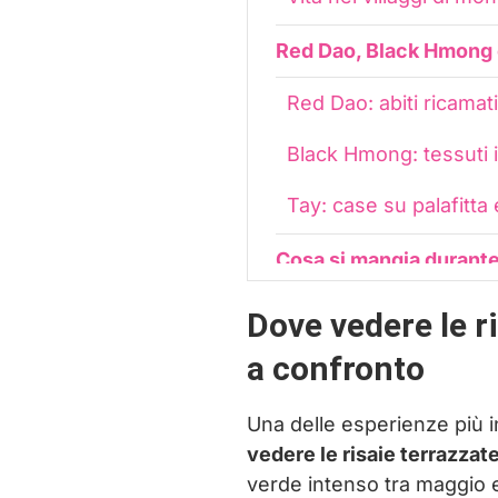
Red Dao, Black Hmong e
Red Dao: abiti ricamat
Black Hmong: tessuti 
Tay: case su palafitta 
Cosa si mangia durante 
Dormire in homestay a 
Dove vedere le r
a confronto
Come organizzare un tr
Costi del trekking a H
Una delle esperienze più i
vedere le risaie terrazzat
Come vestirti per un 
verde intenso tra maggio e