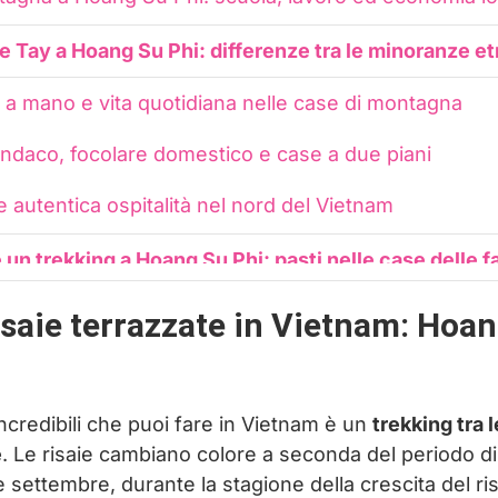
 Tay a Hoang Su Phi: differenze tra le minoranze e
i a mano e vita quotidiana nelle case di montagna
indaco, focolare domestico e case a due piani
e autentica ospitalità nel nord del Vietnam
un trekking a Hoang Su Phi: pasti nelle case delle f
Hoang Su Phi: cosa aspettarsi nelle case delle min
isaie terrazzate in Vietnam: Hoa
ekking a Hoang Su Phi nel nord del Vietnam
oang Su Phi: prezzi, mance e informazioni utili
ncredibili che puoi fare in Vietnam è un
trekking tra 
e
. Le risaie cambiano colore a seconda del periodo di 
trekking a Hoang Su Phi: abbigliamento tecnico e sca
 settembre, durante la stagione della crescita del ri