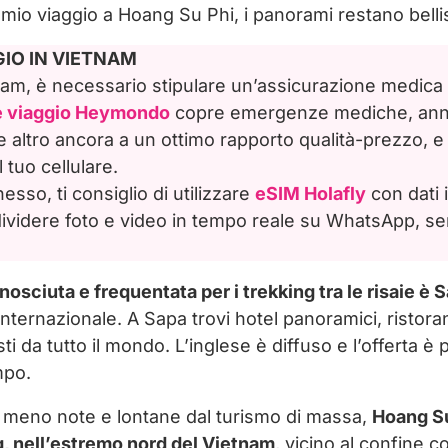
mio viaggio a Hoang Su Phi, i panorami restano belli
i nel nord del Vietnam: perché è un’esperienza che 
GIO IN VIETNAM
etnam, è necessario stipulare un’assicurazione medica 
e viaggio Heymondo
copre emergenze mediche, annu
 altro ancora a un ottimo rapporto qualità-prezzo, e 
 tuo cellulare.
so, ti consiglio di utilizzare
eSIM Holafly
con dati i
videre foto e video in tempo reale su WhatsApp, s
osciuta e frequentata per i trekking tra le risaie è 
internazionale. A Sapa trovi hotel panoramici, ristora
sti da tutto il mondo. L’inglese è diffuso e l’offerta 
mpo.
e meno note e lontane dal turismo di massa,
Hoang Su
g, nell’estremo nord del Vietnam
, vicino al confine c