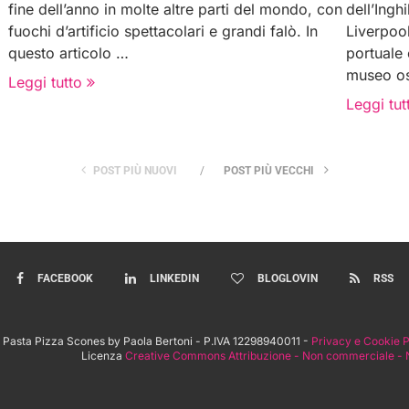
fine dell’anno in molte altre parti del mondo, con
dell’Ingh
fuochi d’artificio spettacolari e grandi falò. In
Liverpool
questo articolo …
portuale 
museo os
Leggi tutto
Leggi tut
POST PIÙ NUOVI
POST PIÙ VECCHI
FACEBOOK
LINKEDIN
BLOGLOVIN
RSS
 Pasta Pizza Scones by Paola Bertoni - P.IVA 12298940011 -
Privacy e Cookie P
Licenza
Creative Commons Attribuzione - Non commerciale - N