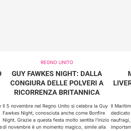
REGNO UNITO
O
GUY FAWKES NIGHT: DALLA
CONGIURA DELLE POLVERI A
LIVE
RICORRENZA BRITANNICA
e
Il 5 novembre nel Regno Unito si celebra la Guy
Il Marit
Fawkes Night, conosciuta anche come Bonfire
dedicato 
Night. Grazie a questa festa molto sentita l’inizio
naufragi,
e
di novembre è un momento magico, simile alla
important