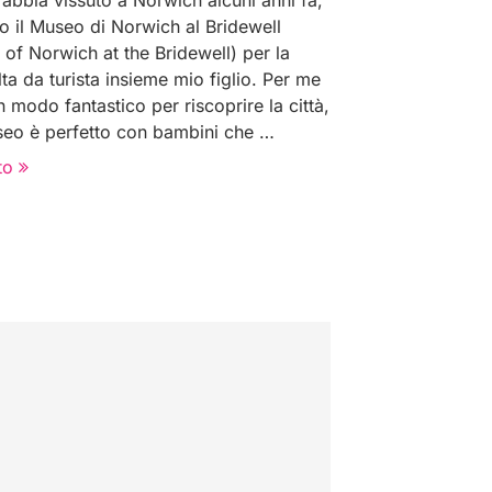
abbia vissuto a Norwich alcuni anni fa,
to il Museo di Norwich al Bridewell
of Norwich at the Bridewell) per la
ta da turista insieme mio figlio. Per me
n modo fantastico per riscoprire la città,
seo è perfetto con bambini che …
to