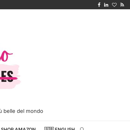
iù belle del mondo
SHOP AMAZON
🇬🇧 ENGLISH