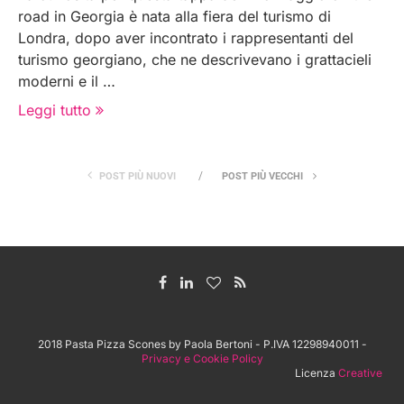
road in Georgia è nata alla fiera del turismo di
Londra, dopo aver incontrato i rappresentanti del
turismo georgiano, che ne descrivevano i grattacieli
moderni e il …
Leggi tutto
POST PIÙ NUOVI
POST PIÙ VECCHI
2018 Pasta Pizza Scones by Paola Bertoni - P.IVA 12298940011 -
Privacy e Cookie Policy
Licenza
Creative