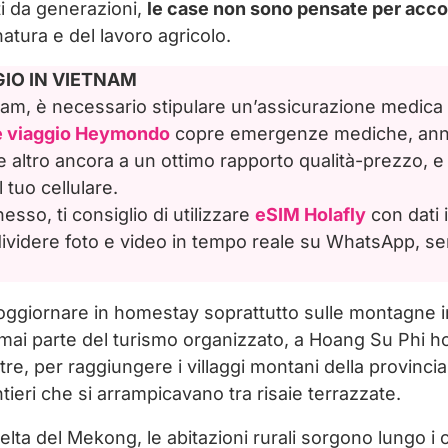
ati da generazioni,
le case non sono pensate per accog
natura e del lavoro agricolo.
GIO IN VIETNAM
etnam, è necessario stipulare un’assicurazione medica 
e viaggio Heymondo
copre emergenze mediche, annu
 altro ancora a un ottimo rapporto qualità-prezzo, e 
 tuo cellulare.
so, ti consiglio di utilizzare
eSIM Holafly
con dati i
videre foto e video in tempo reale su WhatsApp, s
oggiornare in homestay soprattutto sulle montagne 
rmai parte del turismo organizzato, a Hoang Su Phi h
oltre, per raggiungere i villaggi montani della provinc
ieri che si arrampicavano tra risaie terrazzate.
lta del Mekong, le abitazioni rurali sorgono lungo i 