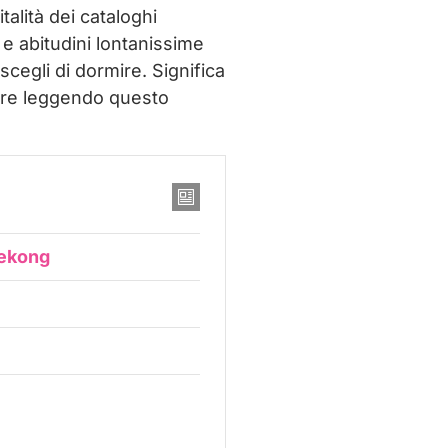
talità dei cataloghi
i e abitudini lontanissime
scegli di dormire. Significa
prire leggendo questo
Mekong