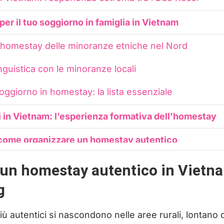
per il tuo soggiorno in famiglia in Vietnam
 homestay delle minoranze etniche nel Nord
nguistica con le minoranze locali
ggiorno in homestay: la lista essenziale
i in Vietnam: l’esperienza formativa dell’homestay
: come organizzare un homestay autentico
ay come scelta di viaggio consapevole
un homestay autentico in Vietna
g
ù autentici si nascondono nelle aree rurali, lontano dai