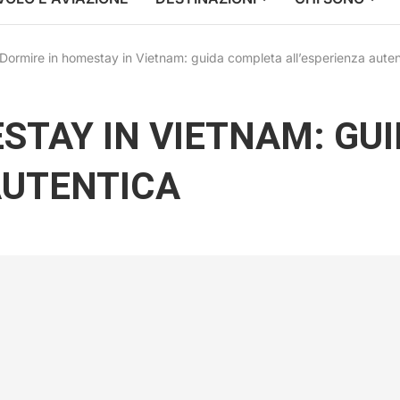
Dormire in homestay in Vietnam: guida completa all’esperienza auten
STAY IN VIETNAM: GU
AUTENTICA