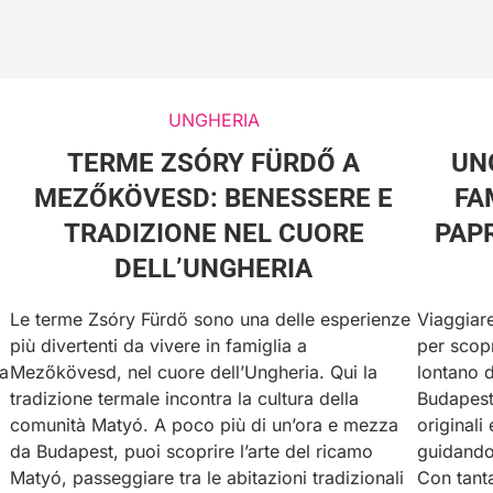
UNGHERIA
TERME ZSÓRY FÜRDŐ A
UN
MEZŐKÖVESD: BENESSERE E
FA
TRADIZIONE NEL CUORE
PAPR
DELL’UNGHERIA
Le terme Zsóry Fürdő sono una delle esperienze
Viaggiare
più divertenti da vivere in famiglia a
per scop
da
Mezőkövesd, nel cuore dell’Ungheria. Qui la
lontano d
tradizione termale incontra la cultura della
Budapest,
comunità Matyó. A poco più di un’ora e mezza
originali
da Budapest, puoi scoprire l’arte del ricamo
guidando
Matyó, passeggiare tra le abitazioni tradizionali
Con tanta