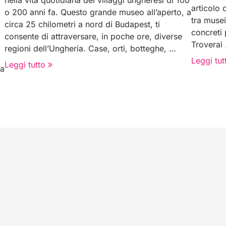
nella vita quotidiana dei villaggi ungheresi di 100
articolo 
o 200 anni fa. Questo grande museo all’aperto, a
tra musei
circa 25 chilometri a nord di Budapest, ti
concreti 
consente di attraversare, in poche ore, diverse
Troverai
regioni dell’Ungheria. Case, orti, botteghe, …
Leggi tut
Leggi tutto
za