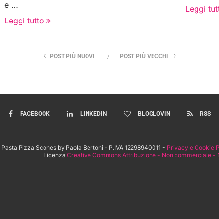
e …
Leggi tut
Leggi tutto
POST PIÙ NUOVI
POST PIÙ VECCHI
FACEBOOK
LINKEDIN
BLOGLOVIN
RSS
 Pasta Pizza Scones by Paola Bertoni - P.IVA 12298940011 -
Privacy e Cookie P
Licenza
Creative Commons Attribuzione - Non commerciale - N