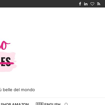
iù belle del mondo
SHOP AMAZON
🇬🇧 ENGLISH