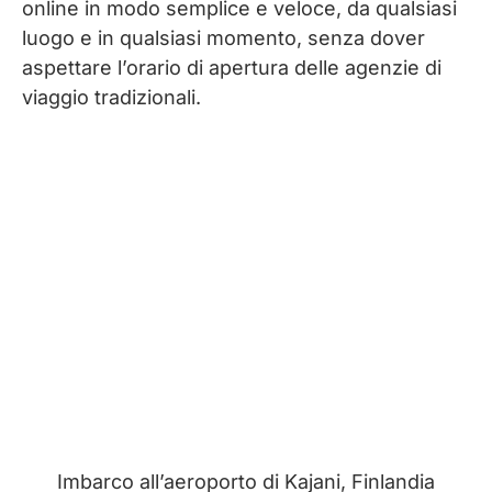
online in modo semplice e veloce, da qualsiasi
luogo e in qualsiasi momento, senza dover
Scambio casa e house sitting
aspettare l’orario di apertura delle agenzie di
viaggio tradizionali.
Portali prenotazioni musei e attrazioni:
dove trovare tour e biglietti saltafila
GetYourGuide
Tiqets
Viator
Alternative ai siti di prenotazioni online
Imbarco all’aeroporto di Kajani, Finlandia