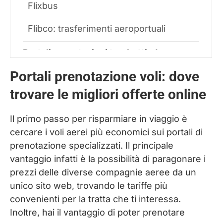
Flixbus
Flibco: trasferimenti aeroportuali
Portali prenotazioni traghetti: dove
trovare le migliori tariffe online
Portali prenotazione voli: dove
Direct Ferries
trovare le migliori offerte online
Ferryscanner
Il primo passo per risparmiare in viaggio è
cercare i voli aerei più economici sui portali di
Portali prenotazioni alloggi: dove trovare
prenotazione specializzati. Il principale
hotel e appartamenti al prezzo più basso
vantaggio infatti è la possibilità di paragonare i
prezzi delle diverse compagnie aeree da un
Booking
unico sito web, trovando le tariffe più
convenienti per la tratta che ti interessa.
Agoda
Inoltre, hai il vantaggio di poter prenotare
Appartamenti privati