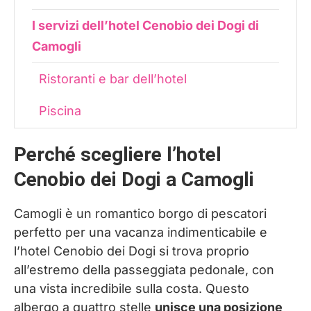
I servizi dell’hotel Cenobio dei Dogi di
Camogli
Ristoranti e bar dell’hotel
Piscina
Spiaggia privata
Perché scegliere l’hotel
Sale conferenze
Cenobio dei Dogi a Camogli
Info pratiche sull’hotel Cenobio dei Dogi
Camogli è un romantico borgo di pescatori
perfetto per una vacanza indimenticabile e
l’hotel Cenobio dei Dogi si trova proprio
all’estremo della passeggiata pedonale, con
una vista incredibile sulla costa. Questo
albergo a quattro stelle
unisce una posizione