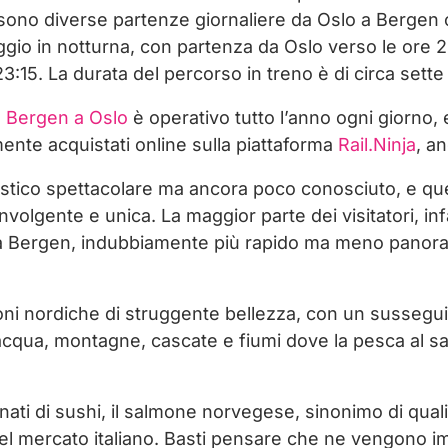
 sono diverse partenze giornaliere da Oslo a Bergen 
aggio in notturna, con partenza da Oslo verso le ore 
:15. La durata del percorso in treno è di circa sette
a Bergen a Oslo
è operativo tutto l’anno ogni giorno, e i
te acquistati online sulla piattaforma
Rail.Ninja
, a
 turistico spettacolare ma ancora poco conosciuto, e q
volgente e unica. La maggior parte dei visitatori, inf
o a Bergen, indubbiamente più rapido ma meno panor
ioni nordiche di struggente bellezza, con un susseguir
acqua, montagne, cascate e fiumi dove la pesca al s
nati di sushi, il salmone norvegese, sinonimo di quali
 nel mercato italiano. Basti pensare che ne vengono i