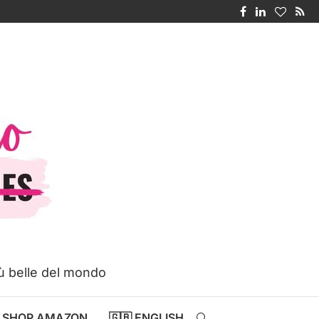
iù belle del mondo
SHOP AMAZON
🇬🇧 ENGLISH