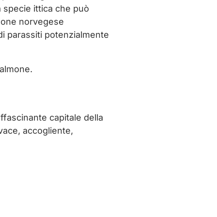
 specie ittica che può
lmone norvegese
 di parassiti potenzialmente
 salmone.
ffascinante capitale della
vace, accogliente,