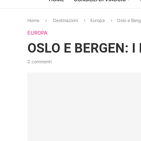
Home
Destinazioni
Europa
Oslo e Berge
EUROPA
OSLO E BERGEN: I 
2 commenti