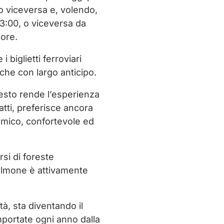
o viceversa e, volendo,
23:00, o viceversa da
 ore.
 biglietti ferroviari
nche con largo anticipo.
uesto rende l’esperienza
atti, preferisce ancora
amico, confortevole ed
si di foreste
almone è attivamente
tà, sta diventando il
mportate ogni anno dalla