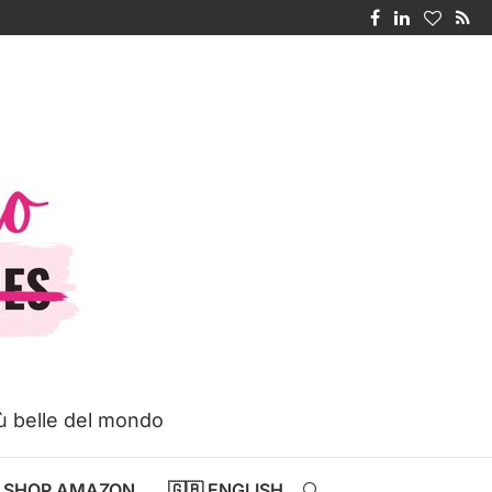
iù belle del mondo
SHOP AMAZON
🇬🇧 ENGLISH