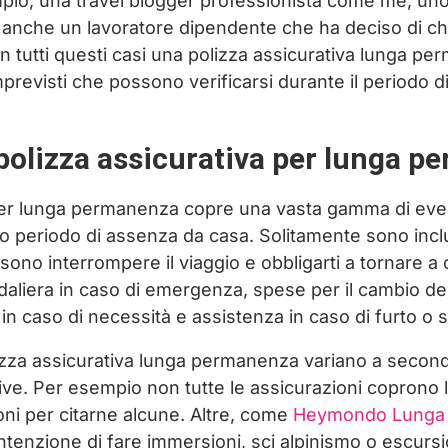
io, una travel blogger professionista come me, uno
a anche un lavoratore dipendente che ha deciso di c
In tutti questi casi una polizza assicurativa lunga p
imprevisti che possono verificarsi durante il periodo 
polizza assicurativa per lunga 
per lunga permanenza copre una vasta gamma di eve
go periodo di assenza da casa. Solitamente sono inclu
sono interrompere il viaggio e obbligarti a tornare a
liera in caso di emergenza, spese per il cambio del 
 caso di necessità e assistenza in caso di furto o s
olizza assicurativa lunga permanenza variano a second
ve. Per esempio non tutte le assicurazioni coprono l
ni per citarne alcune. Altre, come
Heymondo Lunga
tenzione di fare immersioni, sci alpinismo o escursi