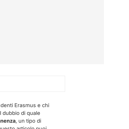
tudenti Erasmus e chi
l dubbio di quale
anenza
, un tipo di
questo articolo puoi