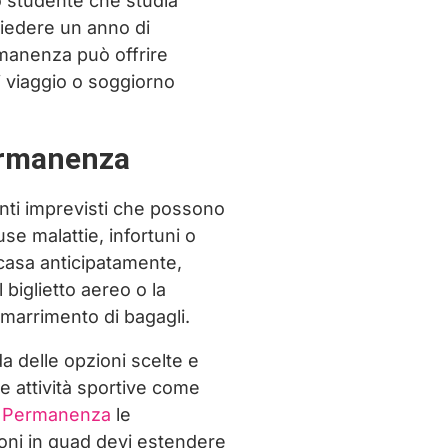
 studente che studia
hiedere un anno di
ermanenza può offrire
di viaggio o soggiorno
permanenza
nti imprevisti che possono
se malattie, infortuni o
 casa anticipatamente,
biglietto aereo o la
marrimento di bagagli.
a delle opzioni scelte e
e attività sportive come
 Permanenza
le
oni in quad devi estendere