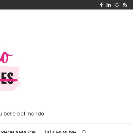
iù belle del mondo
SHOP AMAZON
🇬🇧 ENGLISH