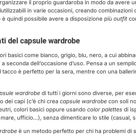
 organizzare il proprio guardaroba in modo da avere un
iutilizzabili in varie occasioni, creando combinazioni 
 è quindi possibile avere a disposizione più
outfit
con
anti del capsule wardrobe
ori basici come bianco, grigio, blu, nero, a cui abbin
ri a seconda dell’occasione d’uso. Pensa a un sempl
 tacco è perfetto per la sera, mentre con una balleri
psule wardrobe
di tutti i giorni sono diverse, per es
 dei capi (c’è chi crea
capsule wardrobe
con soli no
neutri, colori basici oppure usando
color palettes
di is
 mare, ufficio…), senza dimenticare lo stile (casual, 
rdrobe
è un metodo perfetto per chi ha problemi di s