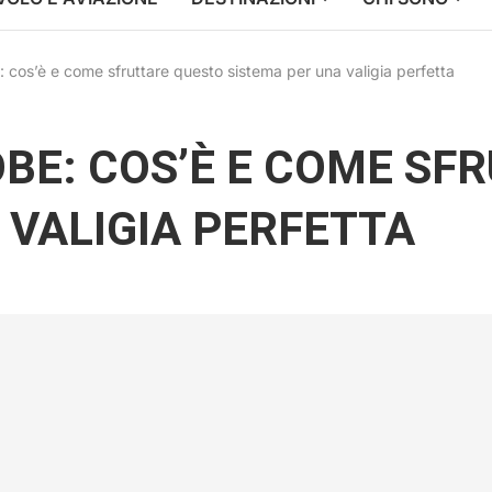
 cos’è e come sfruttare questo sistema per una valigia perfetta
E: COS’È E COME SF
 VALIGIA PERFETTA