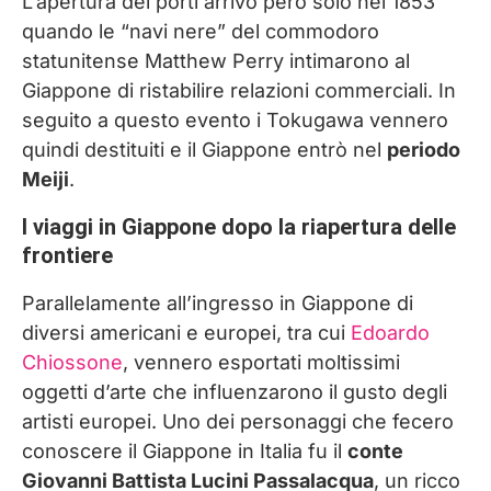
L’apertura dei porti arrivò però solo nel 1853
quando le “navi nere” del commodoro
statunitense Matthew Perry intimarono al
Giappone di ristabilire relazioni commerciali. In
seguito a questo evento i Tokugawa vennero
quindi destituiti e il Giappone entrò nel
periodo
Meiji
.
I viaggi in Giappone dopo la riapertura delle
frontiere
Parallelamente all’ingresso in Giappone di
diversi americani e europei, tra cui
Edoardo
Chiossone
, vennero esportati moltissimi
oggetti d’arte che influenzarono il gusto degli
artisti europei. Uno dei personaggi che fecero
conoscere il Giappone in Italia fu il
conte
Giovanni Battista Lucini Passalacqua
, un ricco