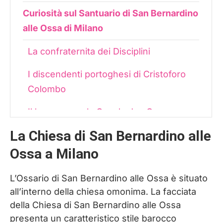
Curiosità sul Santuario di San Bernardino
alle Ossa di Milano
La confraternita dei Disciplini
I discendenti portoghesi di Cristoforo
Colombo
Il legame con la Capela dos Ossos a
Evora
La Chiesa di San Bernardino alle
La danse macabre
Ossa a Milano
Informazioni utili per visitare San
L’Ossario di San Bernardino alle Ossa è situato
Bernardino alle Ossa a Milano
all’interno della chiesa omonima. La facciata
della Chiesa di San Bernardino alle Ossa
Dove dormire a Milano: hotel e ostelli per
presenta un caratteristico stile barocco