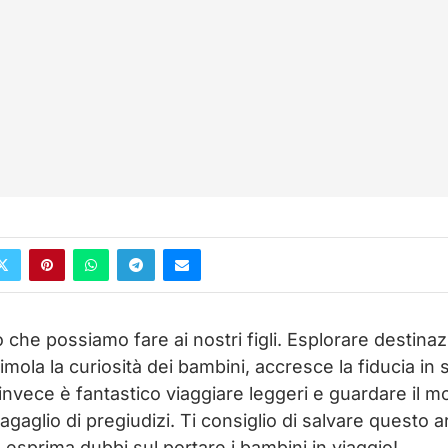
lo che possiamo fare ai nostri figli. Esplorare destina
imola la curiosità dei bambini, accresce la fiducia in 
i invece è fantastico viaggiare leggeri e guardare il m
gaglio di pregiudizi. Ti consiglio di salvare questo art
esprima dubbi sul portare i bambini in viaggio!