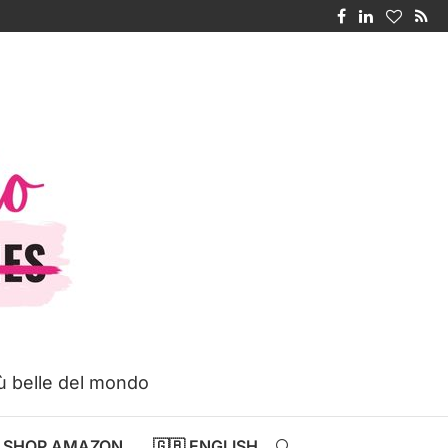
iù belle del mondo
SHOP AMAZON
🇬🇧 ENGLISH