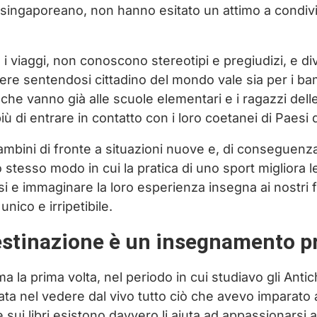
 singaporeano, non hanno esitato un attimo a condivi
i viaggi, non conoscono stereotipi e pregiudizi, e div
cere sentendosi cittadino del mondo vale sia per i ba
i che vanno già alle scuole elementari e i ragazzi del
 di entrare in contatto con i loro coetanei di Paesi d
bambini di fronte a situazioni nuove e, di conseguenza
o stesso modo in cui la pratica di uno sport migliora l
rsi e immaginare la loro esperienza insegna ai nostri fi
unico e irripetibile.
estinazione è un insegnamento p
 la prima volta, nel periodo in cui studiavo gli Antic
ata nel vedere dal vivo tutto ciò che avevo imparato a
te sui libri esistono davvero li aiuta ad appassionarsi