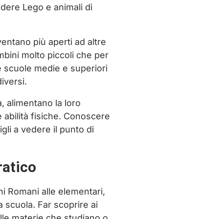
dere Lego e animali di
entano più aperti ad altre
mbini molto piccoli che per
le scuole medie e superiori
iversi.
, alimentano la loro
e abilità fisiche. Conoscere
gli a vedere il punto di
ratico
hi Romani alle elementari,
 scuola. Far scoprire ai
 alle materie che studiano o