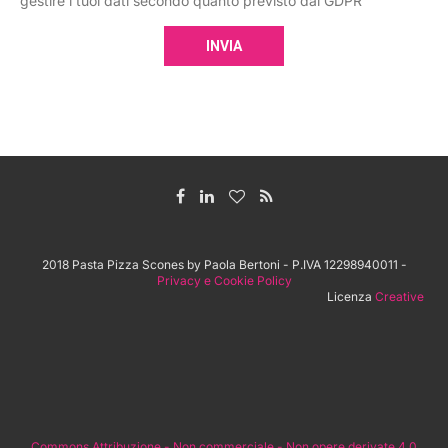
gestire i tuoi dati secondo quanto previsto dal GDPR
2018 Pasta Pizza Scones by Paola Bertoni - P.IVA 12298940011 -
Privacy e Cookie Policy
Licenza
Creative
Commons Attribuzione - Non commerciale - Non opere derivate 4.0