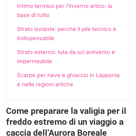
Intimo termico per l’inverno artico: la
base di tutto
Strato isolante: perché il pile tecnico è
indispensabile
Strato esterno: tuta da sci antivento e
impermeabile
Scarpe per neve e ghiaccio in Lapponia
e nelle regioni artiche
Accessori indispensabili per andare a
caccia dell’Aurora Boreale
Come preparare la valigia per il
freddo estremo di un viaggio a
Crema solare e crema idratante: quale
portare nel Circolo Polare Artico
caccia dell’Aurora Boreale