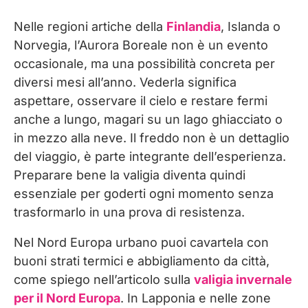
Consigli pratici per goderti l’Aurora
Nelle regioni artiche della
Finlandia
, Islanda o
Boreale nelle zone artiche senza soffrire
Norvegia, l’Aurora Boreale non è un evento
il freddo
occasionale, ma una possibilità concreta per
diversi mesi all’anno. Vederla significa
aspettare, osservare il cielo e restare fermi
anche a lungo, magari su un lago ghiacciato o
in mezzo alla neve. Il freddo non è un dettaglio
del viaggio, è parte integrante dell’esperienza.
Preparare bene la valigia diventa quindi
essenziale per goderti ogni momento senza
trasformarlo in una prova di resistenza.
Nel Nord Europa urbano puoi cavartela con
buoni strati termici e abbigliamento da città,
come spiego nell’articolo sulla
valigia invernale
per il Nord Europa
. In Lapponia e nelle zone