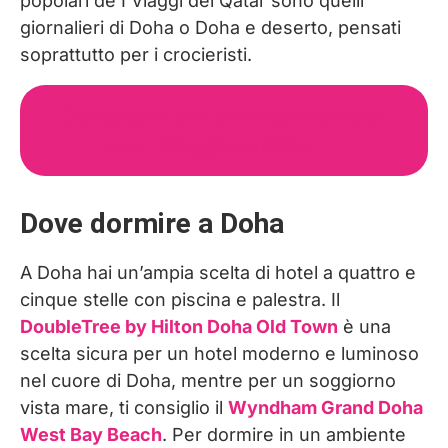
popolari de I Viaggi del Qatar sono quelli
giornalieri di Doha o Doha e deserto, pensati
soprattutto per i crocieristi.
Contattami per prenotare un tour
con I Viaggi del Qatar ❤︎
Dove dormire a Doha
A Doha hai un’ampia scelta di hotel a quattro e
cinque stelle con piscina e palestra. Il
DoubleTree by Hilton Doha Old Town
è una
scelta sicura per un hotel moderno e luminoso
nel cuore di Doha, mentre per un soggiorno
vista mare, ti consiglio il
Wyndham Grand Doha
West Bay Beach
. Per dormire in un ambiente