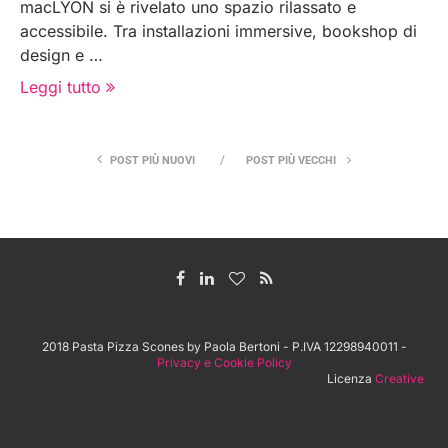
macLYON si è rivelato uno spazio rilassato e
accessibile. Tra installazioni immersive, bookshop di
design e …
Leggi tutto
POST PIÙ NUOVI
POST PIÙ VECCHI
2018 Pasta Pizza Scones by Paola Bertoni - P.IVA 12298940011 -
Privacy e Cookie Policy
Licenza
Creative