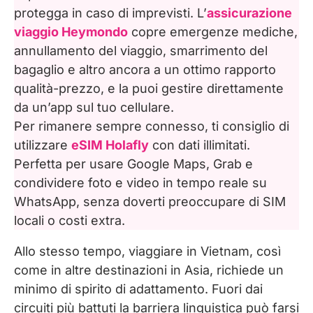
protegga in caso di imprevisti. L’
assicurazione
sul Vietnam centrale
viaggio Heymondo
copre emergenze mediche,
annullamento del viaggio, smarrimento del
Hue: Cittadella Imperiale e tombe dei
bagaglio e altro ancora a un ottimo rapporto
Nguyen
qualità-prezzo, e la puoi gestire direttamente
Hanoi: cosa vedere nella capitale del
da un’app sul tuo cellulare.
Vietnam
Per rimanere sempre connesso, ti consiglio di
utilizzare
eSIM Holafly
con dati illimitati.
Baia di Ha Long: crociere, costi e
Perfetta per usare Google Maps, Grab e
alternative
condividere foto e video in tempo reale su
WhatsApp, senza doverti preoccupare di SIM
Ninh Binh: escursioni tra risaie e
locali o costi extra.
paesaggi carsici
Allo stesso tempo, viaggiare in Vietnam, così
Phat Diem: la cattedrale vietnamita tra
come in altre destinazioni in Asia, richiede un
Oriente e Occidente
minimo di spirito di adattamento. Fuori dai
circuiti più battuti la barriera linguistica può farsi