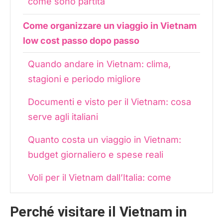
come sono partita
Come organizzare un viaggio in Vietnam
low cost passo dopo passo
Quando andare in Vietnam: clima,
stagioni e periodo migliore
Documenti e visto per il Vietnam: cosa
serve agli italiani
Quanto costa un viaggio in Vietnam:
budget giornaliero e spese reali
Voli per il Vietnam dall’Italia: come
trovare le tariffe migliori
Perché visitare il Vietnam in
Trasporti in Vietnam: treni, bus e voli