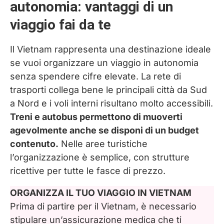
autonomia: vantaggi di un
interni low cost
viaggio fai da te
Dove dormire in Vietnam spendendo
poco: hotel economici e guest house
Il Vietnam rappresenta una destinazione ideale
se vuoi organizzare un viaggio in autonomia
Itinerario Vietnam low cost in autonomia:
senza spendere cifre elevate. La rete di
20 giorni da Sud a Nord
trasporti collega bene le principali città da Sud
a Nord e i voli interni risultano molto accessibili.
Ho Chi Minh City: Vietnam moderno e
Treni e autobus permettono di muoverti
tunnel di Cu Chi
agevolmente anche se disponi di un budget
contenuto.
Nelle aree turistiche
Dalat: altopiani, architettura coloniale e
l’organizzazione è semplice, con strutture
natura
ricettive per tutte le fasce di prezzo.
Hoi An: centro storico UNESCO e
ORGANIZZA IL TUO VIAGGIO IN VIETNAM
lanterne sul fiume
Prima di partire per il Vietnam, è necessario
stipulare un’assicurazione medica che ti
Ba Na Hills: Golden Bridge e panorama