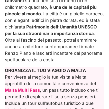
Giovanni
su una penisola di meno di un
Dove dormire a Malta
chilometro quadrato, è
una delle capitali più
piccole al mondo
. La città è un gioiello barocco,
Considerazioni finali: come cogliere
con eleganti edifici in pietra dorata, ed è stata
l’essenza di Valletta in un solo giorno
dichiarata
Patrimonio dell’Umanità UNESCO
per la sua straordinaria importanza storica
.
Oltre al fascino del passato, potrai ammirare
anche architetture contemporanee firmate
Renzo Piano e lasciarti incantare dal panorama
spettacolare della costa.
ORGANIZZA IL TUO VIAGGIO A MALTA
Per vivere al meglio la tua visita a Malta,
approfitta della comodità e convenienza del
Malta Multi Pass
, un pass tutto incluso che ti
permette di esplorare l’isola senza pensieri.
Include un tour sull’autobus turistico a due