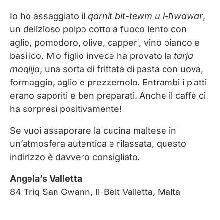
Io ho assaggiato il
qarnit bit-tewm u l-ħwawar
,
un delizioso polpo cotto a fuoco lento con
aglio, pomodoro, olive, capperi, vino bianco e
basilico. Mio figlio invece ha provato la
tarja
moqlija
, una sorta di frittata di pasta con uova,
formaggio, aglio e prezzemolo. Entrambi i piatti
erano saporiti e ben preparati. Anche il caffè ci
ha sorpresi positivamente!
Se vuoi assaporare la cucina maltese in
un’atmosfera autentica e rilassata, questo
indirizzo è davvero consigliato.
Angela’s Valletta
84 Triq San Gwann, Il-Belt Valletta, Malta