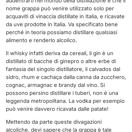
addentrarti nel mondo della distillazione è che il
Esperienza sensoriale e dettagli nel
nome grappa può venire utilizzato solo per
percorso di degustazione
acquaviti di vinaccia distillate in Italia, e ricavate
da uve prodotte in Italia. Va specificato bene
perché in teoria possiamo distillare qualsiasi
alimento e renderlo alcolico.
Il whisky infatti deriva da cereali, il gin è un
distillato di bacche di ginepro o altre erbe di
fantasia del singolo distillatore, il calvados dal
sidro, rhum e cachaça dalla canna da zucchero,
cognac, armagnac e brandy dal vino. Si
possono persino distillare i tuberi, non è una
leggenda metropolitana. La vodka per esempio
può venire davvero ricavata dalle patate!
Mettendo da parte queste divagazioni
alcoliche, devi sapere che la grappa è tale