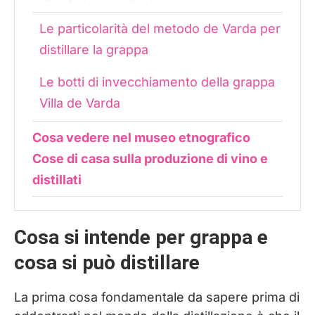
Le particolarità del metodo de Varda per
distillare la grappa
Le botti di invecchiamento della grappa
Villa de Varda
Cosa vedere nel museo etnografico
Cose di casa sulla produzione di vino e
distillati
Il paradiso della grappa nel percorso di
Cosa si intende per grappa e
degustazione
cosa si può distillare
Alcune grappe Villa de Varda per
intenditori
La prima cosa fondamentale da sapere prima di