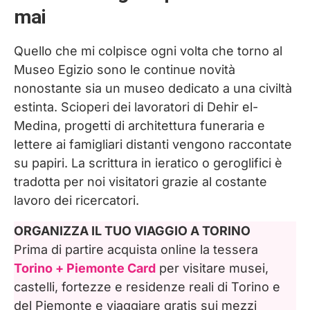
Il Museo Egizio di Torino con bambini
mai
Informazioni utili per visitare il Museo
Quello che mi colpisce ogni volta che torno al
Egizio di Torino
Museo Egizio sono le continue novità
nonostante sia un museo dedicato a una civiltà
Biglietti per il Museo Egizio Torino
estinta. Scioperi dei lavoratori di Dehir el-
Come raggiungere il Museo Egizio
Medina, progetti di architettura funeraria e
Torino
lettere ai famigliari distanti vengono raccontate
su papiri. La scrittura in ieratico o geroglifici è
Dove dormire a Torino
tradotta per noi visitatori grazie al costante
lavoro dei ricercatori.
ORGANIZZA IL TUO VIAGGIO A TORINO
Prima di partire acquista online la tessera
Torino + Piemonte Card
per visitare musei,
castelli, fortezze e residenze reali di Torino e
del Piemonte e viaggiare gratis sui mezzi