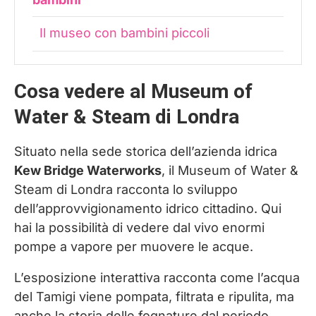
Il museo con bambini piccoli
Info utili per visitare il London Museum
Cosa vedere al Museum of
of Water & Steam
Water & Steam di Londra
Dove mangiare nel Museum of Water &
Steam a Londra
Situato nella sede storica dell’azienda idrica
Kew Bridge Waterworks
, il Museum of Water &
Come raggiungere il Museum of Water
Steam di Londra racconta lo sviluppo
& Steam di Londra
dell’approvvigionamento idrico cittadino. Qui
hai la possibilità di vedere dal vivo enormi
Musei sulla rete idrica e sulle fognature
pompe a vapore per muovere le acque.
in Europa
L’esposizione interattiva racconta come l’acqua
del Tamigi viene pompata, filtrata e ripulita, ma
anche la storia delle fognature dal periodo